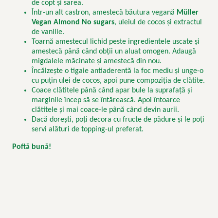
de copt și sarea.
Într-un alt castron, amestecă băutura vegană
M
ü
ller
Vegan Almond No sugars
, uleiul de cocos și extractul
de vanilie.
Toarnă amestecul lichid peste ingredientele uscate și
amestecă până când obții un aluat omogen. Adaugă
migdalele măcinate și amestecă din nou.
Încălzește o tigaie antiaderentă la foc mediu și unge-o
cu puțin ulei de cocos, apoi pune compoziția de clătite.
Coace clătitele până când apar bule la suprafață și
marginile încep să se întărească. Apoi întoarce
clătitele și mai coace-le până când devin aurii.
Dacă dorești, poți decora cu fructe de pădure și le poți
servi alături de topping-ul preferat.
Poftă bună!