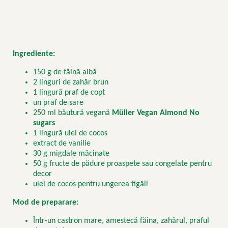
Ingrediente:
150 g de făină albă
2 linguri de zahăr brun
1 lingură praf de copt
un praf de sare
250 ml băutură vegană
M
ü
ller Vegan Almond No
sugars
1 lingură ulei de cocos
extract de vanilie
30 g migdale măcinate
50 g fructe de pădure proaspete sau congelate pentru
decor
ulei de cocos pentru ungerea tigăii
Mod de preparare:
Într-un castron mare, amestecă făina, zahărul, praful