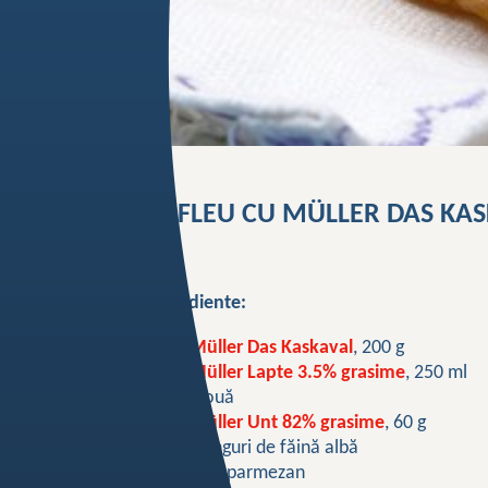
SUFLEU CU MÜLLER DAS KAS
Ingrediente:
Müller Das Kaskaval
, 200 g
Müller Lapte 3.5% grasime
, 250 ml
6 ouă
Müller Unt 82% grasime
, 60 g
3 linguri de făină albă
30 g parmezan