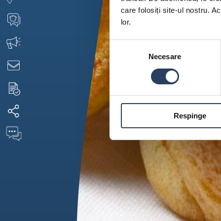
care folosiți site-ul nostru. A
lor.
Selecția
Necesare
consimțământului
Respinge