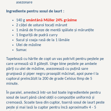
asezonare
Ingrediente pentru sosul de iaurt :
140 g
smântână Müller 24% grăsime
2 căței de usturoi tocați mărunt
1 mână de frunze de mentă spălate și mărunțite
1 linguriță de pudră curry
Sucul și coaja rasă de la 1 lămâie
Ulei de măsline
Sumac
Tapetează cu hârtie de copt un vas potrivit pentru peștele pe
care urmează să îl gătești. Unge bine peștele pe ambele
părți cu ulei de măsline, asezonează cu puțină sare
grunjoasă și piper negru proaspăt măcinat, apoi pune-l la
cuptorul preîncălzit la 200 de grade Celsius timp de 5
minute.
În paralel, amestecă într-un bol toate ingredientele pentru
sosul de iaurt până când obții o compoziție uniformă și
cremoasă. Scoate tava din cuptor, toarnă sosul de iaurt peste
pește și mai lasă la cuptor pentru încă aproximativ 4 - 5