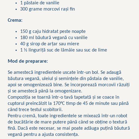
1 păstaie de vanilie
300 grame morcovi rași fin
Crema:
150 g caju hidratat peste noapte
180 ml băutură vegană cu vanilie
40 g sirop de arțar sau miere
1 ½ linguriță suc de lămâie sau suc de lime
Mod de preparare:
Se amestecă ingredientele uscate într-un bol. Se adaugă
băutura vegană, uleiul și semințele din păstaia de vanilie,
apoi se omogenizează bine. Se încorporează morcovii răzuiți
și se amestecă până la omogenizare.
Compoziția se toarnă într-o tavă tapetată și se coace în
cuptorul preîncălzit la 170°C timp de 45 de minute sau până
când trece testul scobitorii.
Pentru cremă, toate ingredientele se mixează într-un robot
de bucătărie de mare putere până când se obține o textură
fină. Dacă este necesar, se mai poate adăuga puțină băutură
vegană pentru a ajusta consistența.