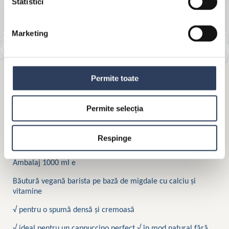
Statistici
Marketing
Permite toate
MÜLLER VEGAN BARISTA MIGDALE
Permite selecția
Respinge
Format:
Ambalaj 1000 ml e
Băutură vegană barista pe bază de migdale cu calciu și
vitamine
√ pentru o spumă densă și cremoasă
√ ideal pentru un cappuccino perfect √ în mod natural fără