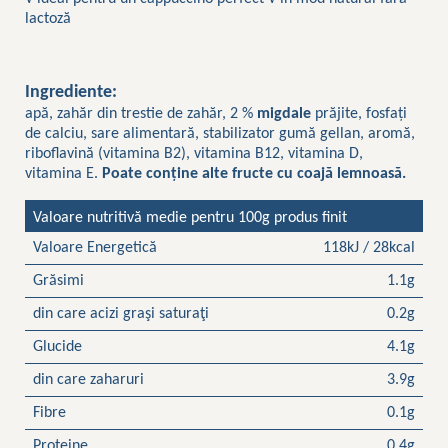
lactoză
Ingrediente:
apă, zahăr din trestie de zahăr, 2 %
migdale
prăjite, fosfați
de calciu, sare alimentară, stabilizator gumă gellan, aromă,
riboflavină (vitamina B2), vitamina B12, vitamina D,
vitamina E.
Poate conține alte fructe cu coajă lemnoasă.
Valoare nutritivă medie pentru 100g produs finit
Valoare Energetică
118kJ / 28kcal
Grăsimi
1.1g
din care acizi graşi saturaţi
0.2g
Glucide
4.1g
din care zaharuri
3.9g
Fibre
0.1g
Proteine
0.4g