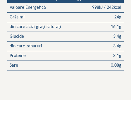
Valoare Energetică
998kJ / 242kcal
Grăsimi
24g
din care acizi graşi saturaţi
16.1g
Glucide
3.4g
din care zaharuri
3.4g
Proteine
3.1g
Sare
0.08g