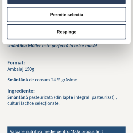
Permite selecția
Ce este de fapt smântâna? Noi credem că este laptele care
Respinge
și-a dorit să ajungă lângă alte preparate delicioase și a
reușit! Cu un gust bogat și o textură extrem de cremoasă,
smântâna Müller este perfectă la orice masă!
Format:
Ambalaj 150g
Smântână
de consum 24 % grăsime.
Ingrediente:
Smântână
pasteurizată (din
lapte
integral, pasteurizat) ,
culturi lactice selecționate.
Valoare nutritivă medie pentru 100g produs finit