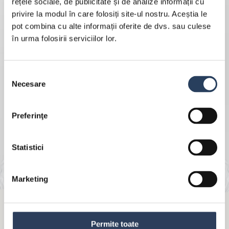
rețele sociale, de publicitate și de analize informații cu
privire la modul în care folosiți site-ul nostru. Aceștia le
pot combina cu alte informații oferite de dvs. sau culese
în urma folosirii serviciilor lor.
Selecția
Necesare
consimțământului
Preferinţe
Statistici
Marketing
Permite toate
MÜLLER SMÂNTÂNĂ , 24% GRĂSIME