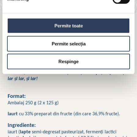
Permite toate
MÜLLER FRUIT PASSION - PIERSICI &
FRUCTUL PASIUNII
Permite selecția
Plutește pe un norișor pufos și delicios cu fiecare iaurt
Respinge
cremos cu spumă de fructe de pădure pe care îl savurezi!
Mmmm, e atât de bun încât îți dorești să repeți experiența
iar și iar, și iar!
Format:
Ambalaj 250 g (2 x 125 g)
Iaurt
cu 33% preparat din fructe (din care 36,9% fructe).
Ingrediente:
iaurt (
lapte
semi-degresat pasteurizat, fermenți lactici