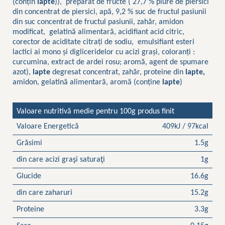
(conțin
lapte
)), preparat de fructe ( 27,7 % piure de piersici
din concentrat de piersici, apă, 9,2 % suc de fructul pasiunii
din suc concentrat de fructul pasiunii, zahăr, amidon
modificat, gelatină alimentară, acidifiant acid citric,
corector de aciditate citrați de sodiu, emulsifiant esteri
lactici ai mono și digliceridelor cu acizi grași, coloranți :
curcumina, extract de ardei rosu; aromă, agent de spumare
azot),
lapte
degresat concentrat, zahăr, proteine din
lapte,
amidon, gelatină alimentară, aromă (conține
lapte
)
Valoare nutritivă medie pentru 100g produs finit
Valoare Energetică
409kJ / 97kcal
Grăsimi
1.5g
din care acizi graşi saturaţi
1g
Glucide
16.6g
din care zaharuri
15.2g
Proteine
3.3g