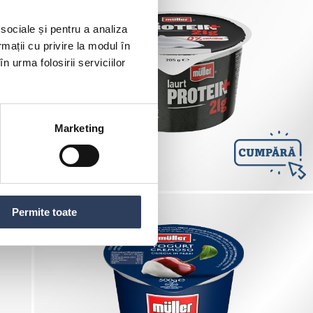
 sociale și pentru a analiza
rmații cu privire la modul în
Cumpără produsul din urmatoarele magazine
n urma folosirii serviciilor
Marketing
Permite toate