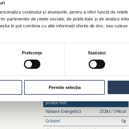
uri
rsonaliza conținutul și anunțurile, pentru a oferi funcții de rețele
im partenerilor de rețele sociale, de publicitate și de analize info
ceștia le pot combina cu alte informații oferite de dvs. sau culese î
Preferinţe
Statistici
Permite selecția
Valoare nutritivă medie pentru 100g
produs finit
Valoare Energetică
252kJ / 59kcal
Grăsimi
0g