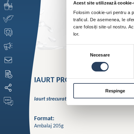
Acest site utilizează cookie-
Folosim cookie-uri pentru a pe
traficul. De asemenea, le ofer
care folosiți site-ul nostru. A
lor.
Selecția
Necesare
consimțământului
IAURT PROTEIN+ 0% GRĂSIMI
Respinge
Iaurt strecurat cu 0 % grăsime
Format:
Ambalaj 205g