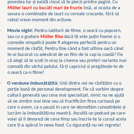
povestea lor și există riscul să te pierzi printre pagini. Cu
M
ü
ller iaurt cu bucăți mari de fructe
însă, ai ocazia de a
savura o combinație de iaurt cu cereale crocante, fără să
ratezi vreun moment din acțiune.
·
Movie night:
Pentru iubitorii de filme, o seară cu popcorn,
sau cu o gustare
M
ü
ller
Riso
dacă îți este puțin foame și o
comedie simpatică poate fi alegerea perfectă pentru un
moment de răsfăț. Pentru tine când a fost ultima oară când
te-ai bucurat cu adevărat de un film de la cap la coadă? Fie
că alegi să te scoți în oraș la cinema sau preferi varianta mai
comodă din vârful patului, fă-ți capriciul și pregătește-te de
o seară ca-n filme!
·
O versiune îmbunătățită:
Unii dintre noi ne răsfățăm cu o
porție bună de personal development. Fie că vorbim despre
cultură generală sau ceva mai specializat, nimic nu ne ajută
să ne simțim mai bine sau să fructificăm firea curioasă pe
care o avem, ca o pauză în care ne dezvoltăm cunoștințele și
lucrăm la îmbunătățirea noastră. Ascultă un podcast pe care
voiai să îl devorezi de ceva timp sau înscrie-te la cursul acela
care ți-a apărut în news feed. Cu siguranță nu vei regreta!