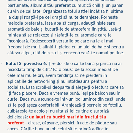
parfumate, albumul tău preferat cu muzică chill și un pahar
cu vin de calitate. Organizează totul astfel încât să fii ultima
la duș și roagă-i pe cei dragi să nu te deranjeze. Pornește
melodia preferată, lasă apa să curgă, adaugă niște sare
aromată de baie și bucură-te de atmosfera liniștită. Lasă-ți
mintea să se relaxeze și răsfață-te cu aromele care te
înconjoară. Redescoperă versurile pe care nu le-ai mai
fredonat de mult, alintă-ți pielea cu un ulei de baie și pentru
câteva clipe, uită de restul și concentrează-te numai pe tine.
·
Raftul 3, povestea 6:
Ți-e dor de o carte bună și parcă nu ai
niciodată timp de citit? Fă o pauză de la social media! De
cele mai multe ori, avem tendința să ne pierdem în
aplicațiile de networking și nu întotdeauna pentru a
socializa. Lasă scroll-ul deoparte și alege-ți o lectură care să
îți facă plăcere. Dacă e vremea bună, ieși pe balcon sau în
curte. Dacă nu, ascunde-te într-un loc luminos din casă, unde
să te poți așeza confortabil. Aranjează-ți pernele pe fotoliu,
cuibărește-te acolo și nu uita să iei cu ține o surpriză
delicioasă:
un iaurt cu bucăți mari din fructul tău
preferat
– cireșe, căpșune, piersici, fructe de pădure sau
cocos! Cărțile bune au obiceiul să te prindă adânc în