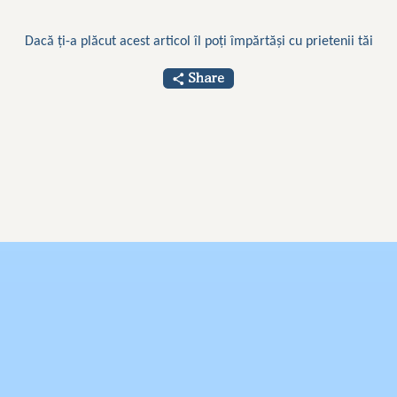
Dacă ți-a plăcut acest articol îl poți împărtăși cu prietenii tăi