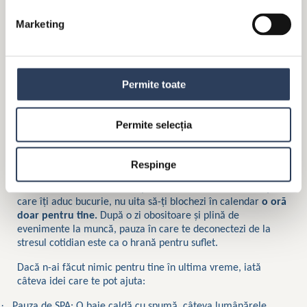
Marketing
Permite toate
În marea majoritate a timpului, ne concentrăm pe job, copii,
sănătatea familiei, ordinea din casă, ce fel de mâncare să
Permite selecția
mai gătim sau care e data scadentă a facturilor. E drept că
toate aceste lucruri sunt deosebit de importante, însă la fel
de important este să ne oferim timp și pentru noi.
Respinge
Indiferent care sunt activitățile sau momentele de răsfăț
care îți aduc bucurie, nu uita să-ți blochezi în calendar
o oră
doar pentru tine.
După o zi obositoare și plină de
evenimente la muncă, pauza în care te deconectezi de la
stresul cotidian este ca o hrană pentru suflet.
Dacă n-ai făcut nimic pentru tine în ultima vreme, iată
câteva idei care te pot ajuta:
·
Pauza de SPA: O baie caldă cu spumă, câteva lumânărele